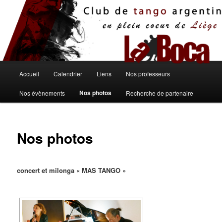
Aller
au
contenu
principal
Menu
Accueil
Calendrier
Liens
Nos professeurs
principal
Nos photos
Nos évènements
Recherche de partenaire
Nos photos
concert et milonga « MAS TANGO »