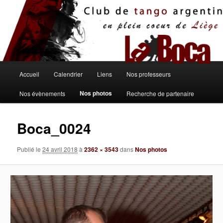
Aller
au
contenu
principal
Menu
Accueil
Calendrier
Liens
Nos professeurs
principal
Nos photos
Nos évènements
Recherche de partenaire
Boca_0024
Publié le
24 avril 2018
à
2362 × 3543
dans
Nos photos