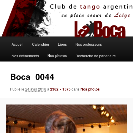
Aller
au
contenu
principal
Menu
Accueil
Calendrier
Liens
Nos professeurs
principal
Nos photos
Nos évènements
Recherche de partenaire
Boca_0044
Publié le
24 avril 2018
à
2362 × 1575
dans
Nos photos