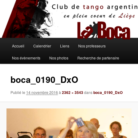
Aller
au
contenu
principal
Menu
Accueil
Calendrier
Liens
Nos professeurs
principal
Nos évènements
Nos photos
Recherche de partenaire
boca_0190_DxO
Publié le
14 novembre 2016
à
2362 × 3543
dans
boca_0190_DxO