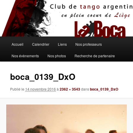
Aller
au
contenu
principal
Menu
Accueil
Calendrier
Liens
Nos professeurs
principal
Nos évènements
Nos photos
Recherche de partenaire
boca_0139_DxO
Publié le
14 novembre 2016
à
2362 × 3543
dans
boca_0139_DxO