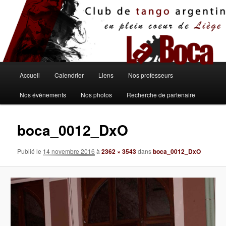
Aller
au
contenu
principal
Menu
Accueil
Calendrier
Liens
Nos professeurs
principal
Nos évènements
Nos photos
Recherche de partenaire
boca_0012_DxO
Publié le
14 novembre 2016
à
2362 × 3543
dans
boca_0012_DxO