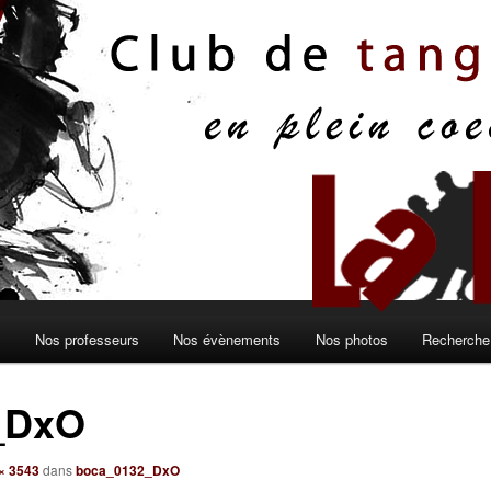
s
Nos professeurs
Nos évènements
Nos photos
Recherche 
_DxO
× 3543
dans
boca_0132_DxO