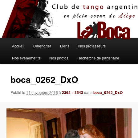
Aller
au
contenu
principal
Menu
Accueil
Calendrier
Liens
Nos professeurs
principal
Nos évènements
Nos photos
Recherche de partenaire
boca_0262_DxO
Publié le
14 novembre 2016
à
2362 × 3543
dans
boca_0262_DxO