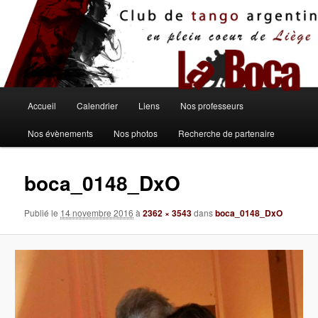
Aller
au
contenu
principal
Menu
Accueil
Calendrier
Liens
Nos professeurs
principal
Nos évènements
Nos photos
Recherche de partenaire
boca_0148_DxO
Publié le
14 novembre 2016
à
2362 × 3543
dans
boca_0148_DxO