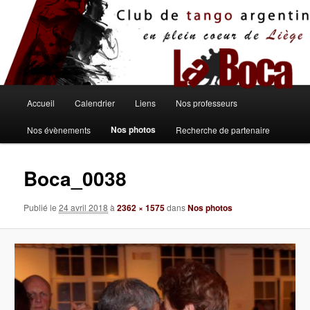
Aller
au
contenu
principal
Menu
Accueil
Calendrier
Liens
Nos professeurs
principal
Nos photos
Nos évènements
Recherche de partenaire
Boca_0038
Publié le
24 avril 2018
à
2362 × 1575
dans
Nos photos