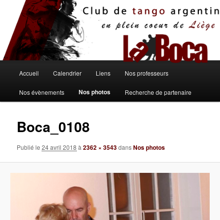
Aller
au
contenu
principal
Menu
Accueil
Calendrier
Liens
Nos professeurs
principal
Nos photos
Nos évènements
Recherche de partenaire
Boca_0108
Publié le
24 avril 2018
à
2362 × 3543
dans
Nos photos