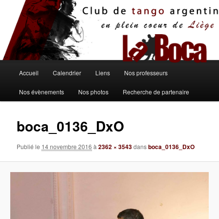
Aller
au
contenu
principal
Menu
Accueil
Calendrier
Liens
Nos professeurs
principal
Nos évènements
Nos photos
Recherche de partenaire
boca_0136_DxO
Publié le
14 novembre 2016
à
2362 × 3543
dans
boca_0136_DxO