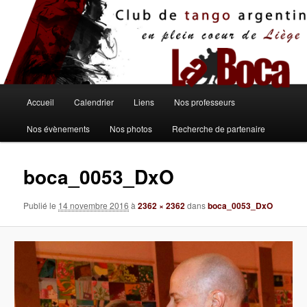
Aller
au
contenu
principal
Menu
Accueil
Calendrier
Liens
Nos professeurs
principal
Nos évènements
Nos photos
Recherche de partenaire
boca_0053_DxO
Publié le
14 novembre 2016
à
2362 × 2362
dans
boca_0053_DxO