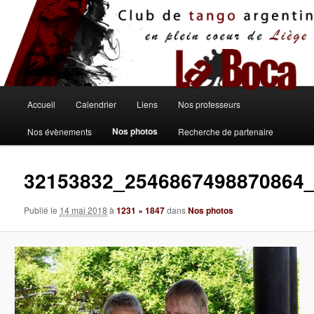
Aller
au
contenu
principal
Menu
Accueil
Calendrier
Liens
Nos professeurs
principal
Nos photos
Nos évènements
Recherche de partenaire
32153832_2546867498870864
Publié le
14 mai 2018
à
1231 × 1847
dans
Nos photos