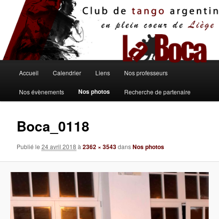
Aller
au
contenu
principal
Menu
Accueil
Calendrier
Liens
Nos professeurs
principal
Nos photos
Nos évènements
Recherche de partenaire
Boca_0118
Publié le
24 avril 2018
à
2362 × 3543
dans
Nos photos