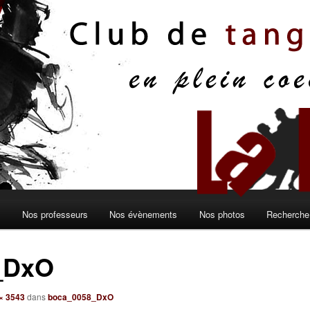
s
Nos professeurs
Nos évènements
Nos photos
Recherche 
_DxO
× 3543
dans
boca_0058_DxO