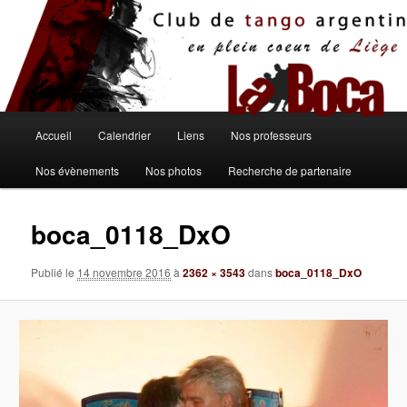
Aller
au
contenu
principal
Menu
Accueil
Calendrier
Liens
Nos professeurs
principal
Nos évènements
Nos photos
Recherche de partenaire
boca_0118_DxO
Publié le
14 novembre 2016
à
2362 × 3543
dans
boca_0118_DxO