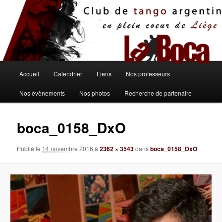
Aller
au
contenu
principal
Menu
Accueil
Calendrier
Liens
Nos professeurs
principal
Nos évènements
Nos photos
Recherche de partenaire
boca_0158_DxO
Publié le
14 novembre 2016
à
2362 × 3543
dans
boca_0158_DxO