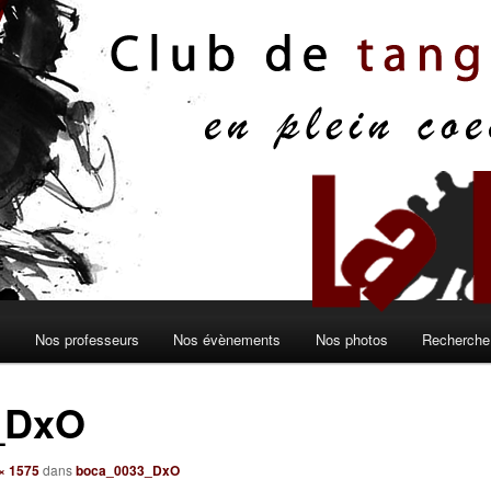
s
Nos professeurs
Nos évènements
Nos photos
Recherche 
_DxO
× 1575
dans
boca_0033_DxO