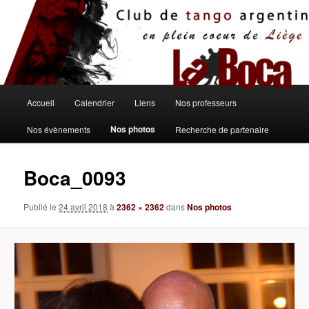
Aller
au
contenu
principal
Menu
Accueil
Calendrier
Liens
Nos professeurs
principal
Nos photos
Nos évènements
Recherche de partenaire
Boca_0093
Publié le
24 avril 2018
à
2362 × 2362
dans
Nos photos