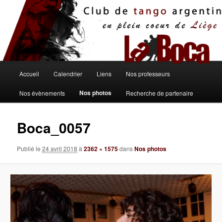
Aller
au
contenu
principal
Menu
Accueil
Calendrier
Liens
Nos professeurs
principal
Nos photos
Nos évènements
Recherche de partenaire
Boca_0057
Publié le
24 avril 2018
à
2362 × 1575
dans
Nos photos