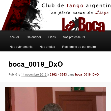
Aller
au
contenu
principal
Menu
Accueil
Calendrier
Liens
Nos professeurs
principal
Nos évènements
Nos photos
Recherche de partenaire
boca_0019_DxO
Publié le
14 novembre 2016
à
2362 × 3543
dans
boca_0019_DxO