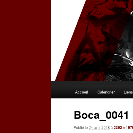
Aller
au
contenu
principal
Menu
Accueil
Calendrier
Lien
principal
Boca_0041
Publié le
24 avril 2018
à
2362 × 157