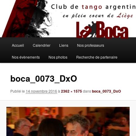
Aller
au
contenu
principal
Menu
Accueil
Calendrier
Liens
Nos professeurs
principal
Nos évènements
Nos photos
Recherche de partenaire
boca_0073_DxO
Publié le
14 novembre 2016
à
2362 × 1575
dans
boca_0073_DxO