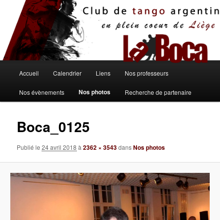
Aller
au
contenu
principal
Menu
Accueil
Calendrier
Liens
Nos professeurs
principal
Nos photos
Nos évènements
Recherche de partenaire
Boca_0125
Publié le
24 avril 2018
à
2362 × 3543
dans
Nos photos