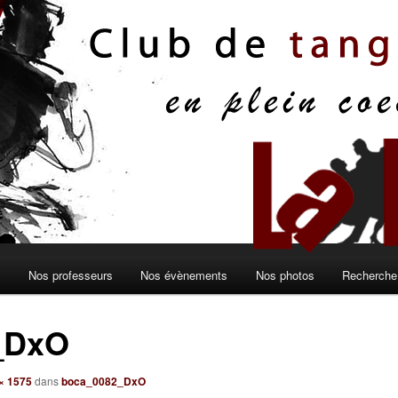
s
Nos professeurs
Nos évènements
Nos photos
Recherche 
_DxO
× 1575
dans
boca_0082_DxO