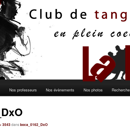
s
Nos professeurs
Nos évènements
Nos photos
Recherche 
_DxO
× 3543
dans
boca_0162_DxO