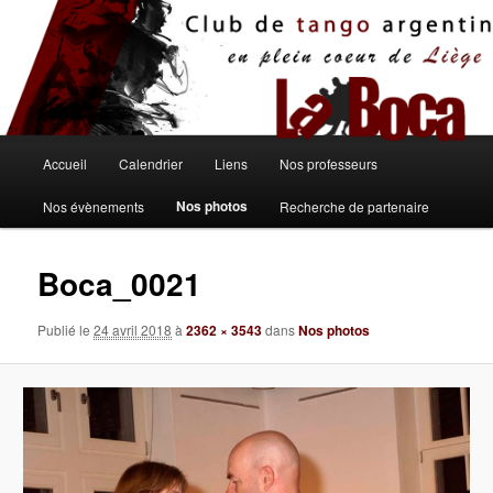
Aller
au
contenu
principal
Menu
Accueil
Calendrier
Liens
Nos professeurs
principal
Nos photos
Nos évènements
Recherche de partenaire
Boca_0021
Publié le
24 avril 2018
à
2362 × 3543
dans
Nos photos