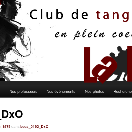
s
Nos professeurs
Nos évènements
Nos photos
Recherche 
_DxO
× 1575
dans
boca_0192_DxO