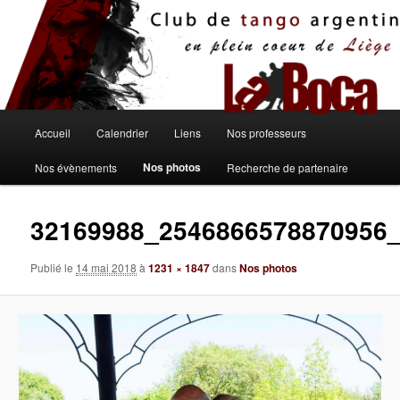
Aller
au
contenu
principal
Menu
Accueil
Calendrier
Liens
Nos professeurs
principal
Nos photos
Nos évènements
Recherche de partenaire
32169988_2546866578870956
Publié le
14 mai 2018
à
1231 × 1847
dans
Nos photos