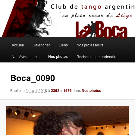
Aller
au
contenu
principal
Menu
Accueil
Calendrier
Liens
Nos professeurs
principal
Nos photos
Nos évènements
Recherche de partenaire
Boca_0090
Publié le
24 avril 2018
à
2362 × 1575
dans
Nos photos