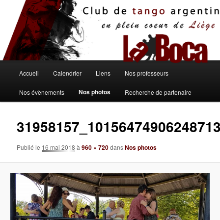
Aller
au
contenu
principal
Menu
Accueil
Calendrier
Liens
Nos professeurs
principal
Nos photos
Nos évènements
Recherche de partenaire
31958157_1015647490624871
Publié le
16 mai 2018
à
960 × 720
dans
Nos photos