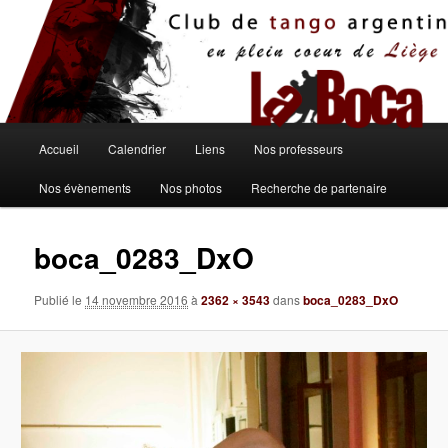
Aller
au
contenu
principal
Menu
Accueil
Calendrier
Liens
Nos professeurs
principal
Nos évènements
Nos photos
Recherche de partenaire
boca_0283_DxO
Publié le
14 novembre 2016
à
2362 × 3543
dans
boca_0283_DxO