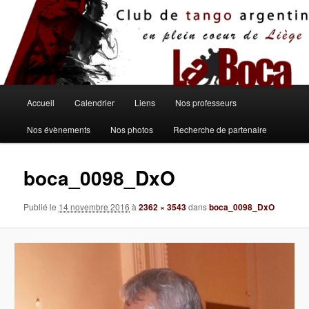
Aller
au
contenu
principal
Menu
Accueil
Calendrier
Liens
Nos professeurs
principal
Nos évènements
Nos photos
Recherche de partenaire
boca_0098_DxO
Publié le
14 novembre 2016
à
2362 × 3543
dans
boca_0098_DxO