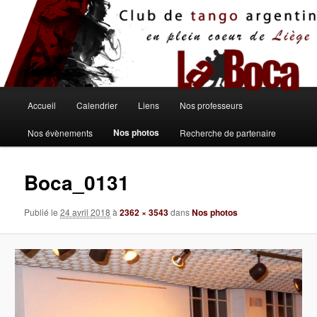
Aller
au
contenu
principal
Menu
Accueil
Calendrier
Liens
Nos professeurs
principal
Nos photos
Nos évènements
Recherche de partenaire
Boca_0131
Publié le
24 avril 2018
à
2362 × 3543
dans
Nos photos