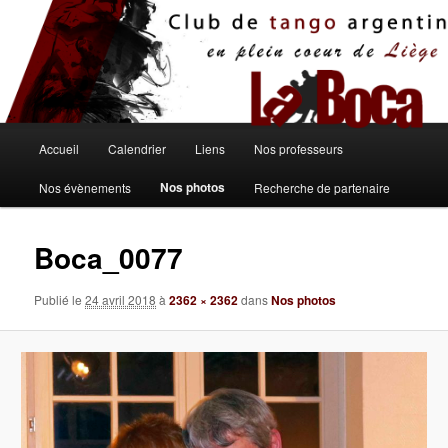
Aller
au
contenu
principal
Menu
Accueil
Calendrier
Liens
Nos professeurs
principal
Nos photos
Nos évènements
Recherche de partenaire
Boca_0077
Publié le
24 avril 2018
à
2362 × 2362
dans
Nos photos