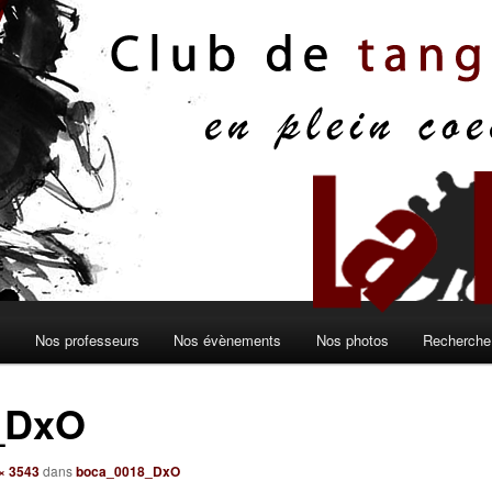
s
Nos professeurs
Nos évènements
Nos photos
Recherche 
_DxO
× 3543
dans
boca_0018_DxO