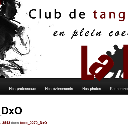
s
Nos professeurs
Nos évènements
Nos photos
Recherche 
_DxO
× 3543
dans
boca_0270_DxO