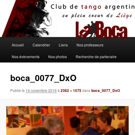
Aller
au
contenu
principal
Menu
Accueil
Calendrier
Liens
Nos professeurs
principal
Nos évènements
Nos photos
Recherche de partenaire
boca_0077_DxO
Publié le
14 novembre 2016
à
2362 × 1575
dans
boca_0077_DxO