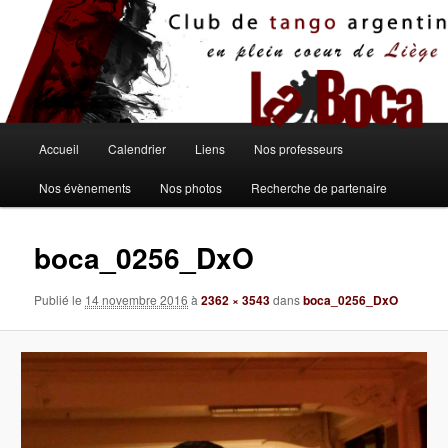
Aller
au
contenu
principal
Menu
Accueil
Calendrier
Liens
Nos professeurs
principal
Nos évènements
Nos photos
Recherche de partenaire
boca_0256_DxO
Publié le
14 novembre 2016
à
2362 × 3543
dans
boca_0256_DxO