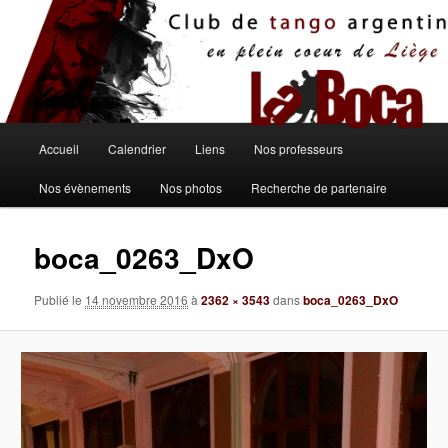
Aller
au
contenu
principal
Menu
Accueil
Calendrier
Liens
Nos professeurs
principal
Nos évènements
Nos photos
Recherche de partenaire
boca_0263_DxO
Publié le
14 novembre 2016
à
2362 × 3543
dans
boca_0263_DxO