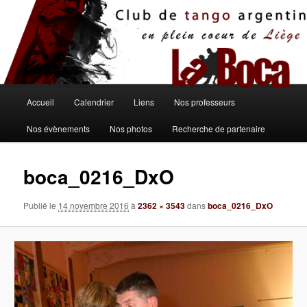
Aller
au
contenu
principal
Menu
Accueil
Calendrier
Liens
Nos professeurs
principal
Nos évènements
Nos photos
Recherche de partenaire
boca_0216_DxO
Publié le
14 novembre 2016
à
2362 × 3543
dans
boca_0216_DxO