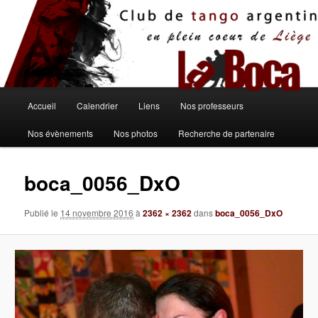
Aller
au
contenu
principal
Menu
Accueil
Calendrier
Liens
Nos professeurs
principal
Nos évènements
Nos photos
Recherche de partenaire
boca_0056_DxO
Publié le
14 novembre 2016
à
2362 × 2362
dans
boca_0056_DxO