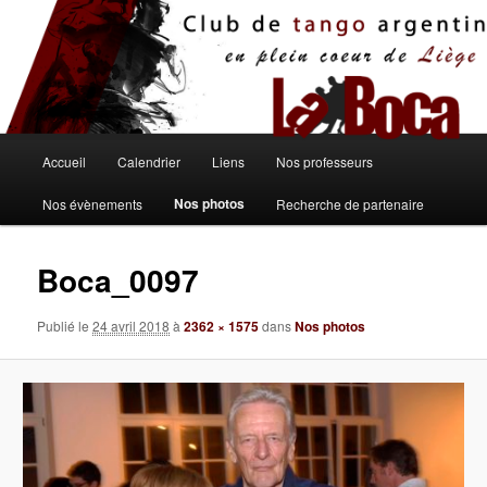
Aller
au
contenu
principal
Menu
Accueil
Calendrier
Liens
Nos professeurs
principal
Nos photos
Nos évènements
Recherche de partenaire
Boca_0097
Publié le
24 avril 2018
à
2362 × 1575
dans
Nos photos