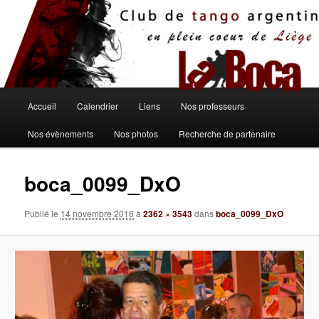
Aller
au
contenu
principal
Menu
Accueil
Calendrier
Liens
Nos professeurs
principal
Nos évènements
Nos photos
Recherche de partenaire
boca_0099_DxO
Publié le
14 novembre 2016
à
2362 × 3543
dans
boca_0099_DxO