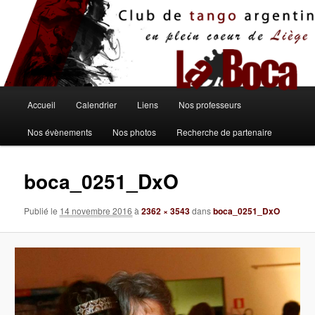
Aller
au
contenu
principal
Menu
Accueil
Calendrier
Liens
Nos professeurs
principal
Nos évènements
Nos photos
Recherche de partenaire
boca_0251_DxO
Publié le
14 novembre 2016
à
2362 × 3543
dans
boca_0251_DxO