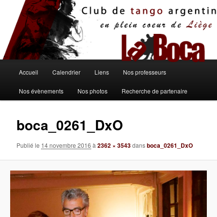
Aller
au
contenu
principal
Menu
Accueil
Calendrier
Liens
Nos professeurs
principal
Nos évènements
Nos photos
Recherche de partenaire
boca_0261_DxO
Publié le
14 novembre 2016
à
2362 × 3543
dans
boca_0261_DxO