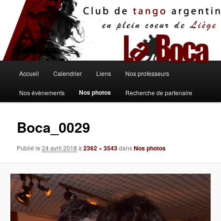
Aller
au
contenu
principal
Menu
Accueil
Calendrier
Liens
Nos professeurs
principal
Nos photos
Nos évènements
Recherche de partenaire
Boca_0029
Publié le
24 avril 2018
à
2362 × 3543
dans
Nos photos