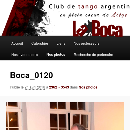
Aller
au
contenu
principal
Menu
Accueil
Calendrier
Liens
Nos professeurs
principal
Nos photos
Nos évènements
Recherche de partenaire
Boca_0120
Publié le
24 avril 2018
à
2362 × 3543
dans
Nos photos