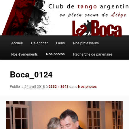
Aller
au
contenu
principal
Menu
Accueil
Calendrier
Liens
Nos professeurs
principal
Nos photos
Nos évènements
Recherche de partenaire
Boca_0124
Publié le
24 avril 2018
à
2362 × 3543
dans
Nos photos